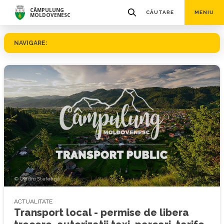
CÂMPULUNG
CĂUTARE
MENIU
MOLDOVENESC
NAVIGARE:
© Ovidiu Ștefeligă
ACTUALITATE
Transport local - permise de libera