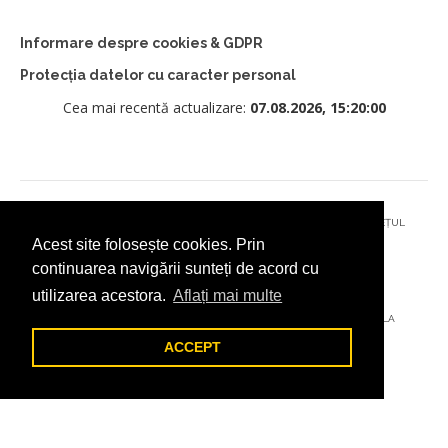
Informare despre cookies & GDPR
Protecția datelor cu caracter personal
Cea mai recentă actualizare:
07.08.2026, 15:20:00
© 2026 - PRIMĂRIA MUNICIPIULUI CÂMPULUNG MOLDOVENESC, JUDEȚUL
Acest site folosește cookies. Prin
SUCEAVA
continuarea navigării sunteți de acord cu
utilizarea acestora.
Aflați mai multe
AȚI ÎNTÂMPINAT O PROBLEMĂ TEHNICĂ? TRIMITEȚI-NE UN EMAIL LA
DIGITAL@ADDICTAD.RO
ACCEPT