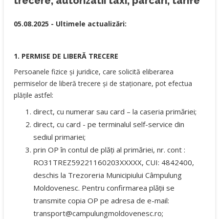
trecere, autorizatii taxi, parcari, tarife
05.08.2025 -
Ultimele actualizări:
1. PERMISE DE LIBERĂ TRECERE
Persoanele fizice și juridice, care solicită eliberarea
permiselor de liberă trecere și de staționare, pot efectua
plățile astfel:
direct, cu numerar sau card – la caseria primăriei;
direct, cu card - pe terminalul self-service din
sediul primariei;
prin OP în contul de plăți al primăriei, nr. cont :
RO31TREZ59221160203XXXXX, CUI: 4842400,
deschis la Trezoreria Municipiului Câmpulung
Moldovenesc. Pentru confirmarea plății se
transmite copia OP pe adresa de e-mail:
transport@campulungmoldovenesc.ro
;