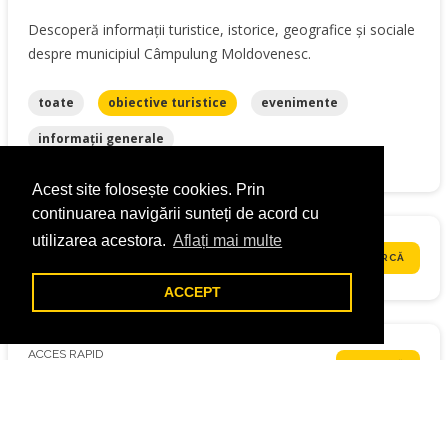
Descoperă informații turistice, istorice, geografice și sociale
despre municipiul Câmpulung Moldovenesc.
toate
obiective turistice
evenimente
informații generale
Acest site folosește cookies. Prin
continuarea navigării sunteți de acord cu
utilizarea acestora.
Aflați mai multe
ACCES RAPID
ÎNCARCĂ
Formulare
ACCEPT
ACCES RAPID
ÎNCARCĂ
Acte necesare