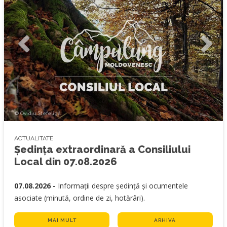
© Ovidiu Ștefeligă
ACTUALITATE
Ședința extraordinară a Consiliului
Local din 07.08.2026
07.08.2026 -
Informații despre ședință și ocumentele
asociate (minută, ordine de zi, hotărâri).
MAI MULT
ARHIVA