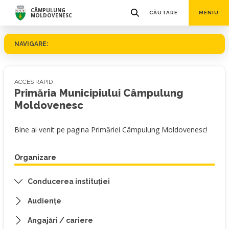
CÂMPULUNG
CĂUTARE
MENIU
MOLDOVENESC
NAVIGARE:
ACCES RAPID
Primăria Municipiului Câmpulung
Moldovenesc
Bine ai venit pe pagina Primăriei Câmpulung Moldovenesc!
Organizare
Conducerea instituției
Audiențe
Angajări / cariere