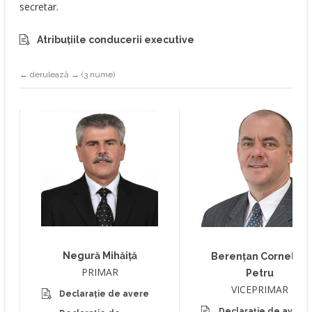
secretar.
Atribuțiile conducerii executive
← derulează → (3 nume)
Negură Mihăiță
Berențan Corneliu-
PRIMAR
Petru
VICEPRIMAR
Declarație de avere
Declarație de avere