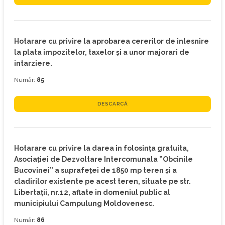
Hotarare cu privire la aprobarea cererilor de inlesnire
la plata impozitelor, taxelor şi a unor majorari de
intarziere.
Număr:
85
DESCARCĂ
Hotarare cu privire la darea in folosinţa gratuita,
Asociaţiei de Dezvoltare Intercomunala ”Obcinile
Bucovinei” a suprafeţei de 1850 mp teren şi a
cladirilor existente pe acest teren, situate pe str.
Libertaţii, nr.12, aflate in domeniul public al
municipiului Campulung Moldovenesc.
Număr:
86