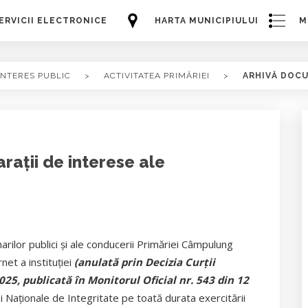
ERVICII ELECTRONICE
HARTA MUNICIPIULUI
M
INTERES PUBLIC
>
ACTIVITATEA PRIMĂRIEI
>
ARHIVĂ DOC
arații de interese ale
narilor publici și ale conducerii Primăriei Câmpulung
et a instituției
(anulată prin Decizia Curții
25, publicată în Monitorul Oficial nr. 543 din 12
i Naționale de Integritate
pe toată durata exercitării