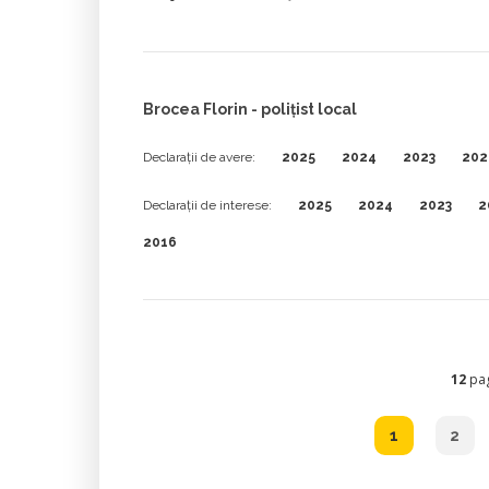
Brocea Florin - poliţist local
Declarații de avere:
2025
2024
2023
202
Declarații de interese:
2025
2024
2023
2
2016
12
pag
1
2