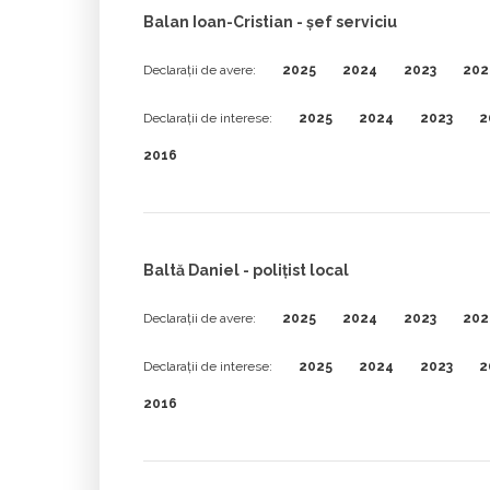
Balan Ioan-Cristian - șef serviciu
Declarații de avere:
2025
2024
2023
202
Declarații de interese:
2025
2024
2023
2
2016
Baltă Daniel - poliţist local
Declarații de avere:
2025
2024
2023
202
Declarații de interese:
2025
2024
2023
2
2016