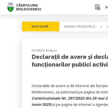
CÂMPULUNG
S
MOLDOVENESC
NAVIGARE:
PAGINA PRINCIPALĂ
>
INTERES PUBLIC
Declarații de avere și decl
funcționarilor publici activi
Declarațiile de avere și de interese ale funcțio
Moldovenesc, se păstrează pe pagina de intern
Constituționale Nr. 297/2025 din 29 mai 20
iunie 2025)
şi pe pagina de internet a
Agenţie