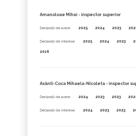
Amanoloae Mihai - inspector superior
Declarații de avere:
2025
2024
2023
202
Declarații de interese:
2025
2024
2023
2
2016
Axânti-Coca Mihaela-Nicoleta - inspector su
Declarații de avere:
2024
2023
2023
202
Declarații de interese:
2024
2023
2023
2