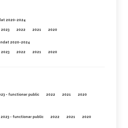
dat 2020-2024
2023
2022
2021
2020
andat 2020-2024
2023
2022
2021
2020
23 - functionar public
2022
2021
2020
2023 - functionar public
2022
2021
2020