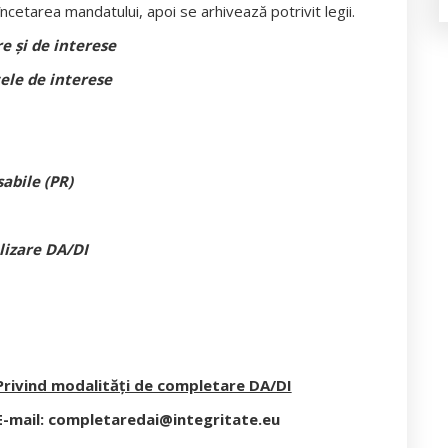
 încetarea mandatului, apoi se arhivează potrivit legii.
e și de interese
tele de interese
abile (PR)
lizare DA/DI
Privind modalități de completare DA/DI
E-mail:
completaredai@integritate.eu