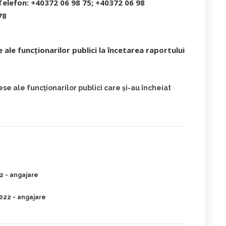
Telefon: +40372 06 98 75; +40372 06 98
78
e ale funcționarilor publici la încetarea raportului
ese ale funcționarilor publici care și-au încheiat
2 - angajare
022 - angajare