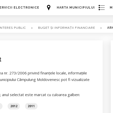
ERVICII ELECTRONICE
HARTA MUNICIPIULUI
M
INTERES PUBLIC
>
BUGET ȘI INFORMAȚII FINANCIARE
>
AR
t
a nr. 273/2006 privind finanţele locale, informaţiile
Municipiului Câmpulung Moldovenesc pot fi vizualizate
i; anul selectat este marcat cu culoarea galben:
2012
2011