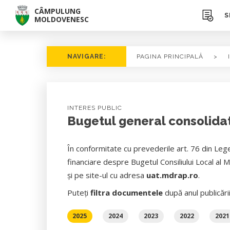
CÂMPULUNG
S
MOLDOVENESC
NAVIGARE:
PAGINA PRINCIPALĂ
>
INTERES PUBLIC
Bugetul general consolida
În conformitate cu prevederile art. 76 din Lege
financiare despre Bugetul Consiliului Local al 
şi pe site-ul cu adresa
uat.mdrap.ro
.
Puteți
filtra documentele
după anul publicări
2025
2024
2023
2022
2021