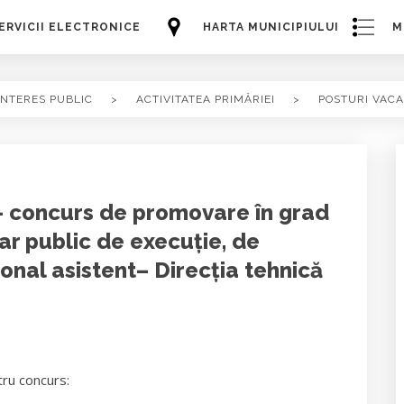
ERVICII ELECTRONICE
HARTA MUNICIPIULUI
M
INTERES PUBLIC
>
ACTIVITATEA PRIMĂRIEI
>
POSTURI VAC
- concurs de promovare în grad
ar public de execuție, de
sional asistent– Direcția tehnică
tru concurs: