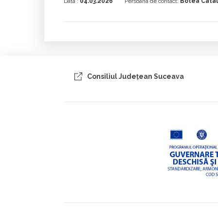
Data :
04.03.2026
Persoana de contact:
Botea Catal
Consiliul Judeţean Suceava