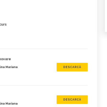
curs
omovare
ina Mariana
DESCARCĂ
DESCARCĂ
ina Mariana