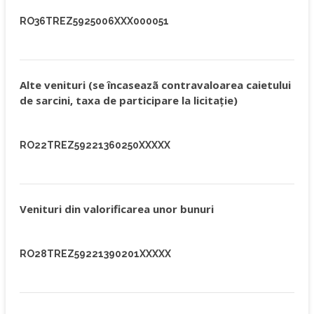
RO36TREZ5925006XXX000051
Alte venituri (se încaseazã contravaloarea caietului
de sarcini, taxa de participare la licitaţie)
RO22TREZ59221360250XXXXX
Venituri din valorificarea unor bunuri
RO28TREZ59221390201XXXXX