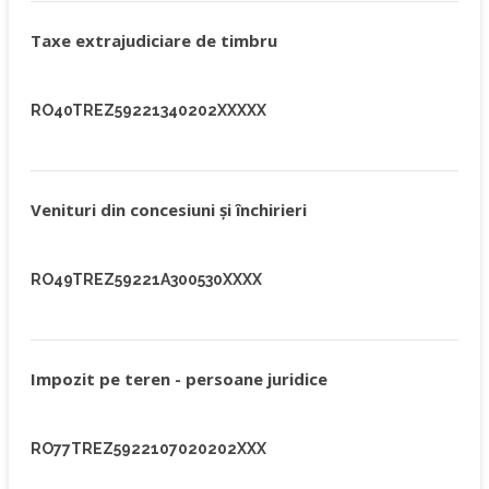
Taxe extrajudiciare de timbru
RO40TREZ59221340202XXXXX
Venituri din concesiuni şi închirieri
RO49TREZ59221A300530XXXX
Impozit pe teren - persoane juridice
RO77TREZ5922107020202XXX