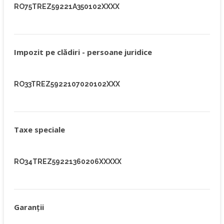
RO75TREZ59221A350102XXXX
Impozit pe clădiri - persoane juridice
RO33TREZ5922107020102XXX
Taxe speciale
RO34TREZ59221360206XXXXX
Garanţii