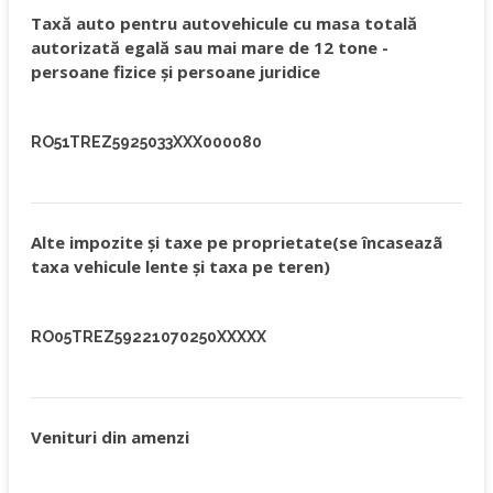
Taxă auto pentru autovehicule cu masa totală
autorizată egală sau mai mare de 12 tone -
persoane fizice şi persoane juridice
RO51TREZ5925033XXX000080
Alte impozite şi taxe pe proprietate(se încaseazã
taxa vehicule lente şi taxa pe teren)
RO05TREZ59221070250XXXXX
Venituri din amenzi