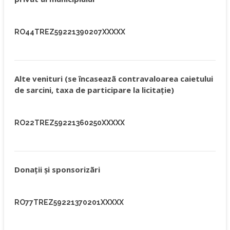
RO44TREZ59221390207XXXXX
Alte venituri (se încaseazã contravaloarea caietului
de sarcini, taxa de participare la licitaţie)
RO22TREZ59221360250XXXXX
Donaţii şi sponsorizãri
RO77TREZ59221370201XXXXX