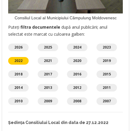
Consiliul Local al Municipiului Câmpulung Moldovenesc
Puteți
filtra documentele
după anul publicării; anul
selectat este marcat cu culoarea galben:
2026
2025
2024
2023
2022
2021
2020
2019
2018
2017
2016
2015
2014
2013
2012
2011
2010
2009
2008
2007
Ședința Consiliului Local din data de 27.12.2022