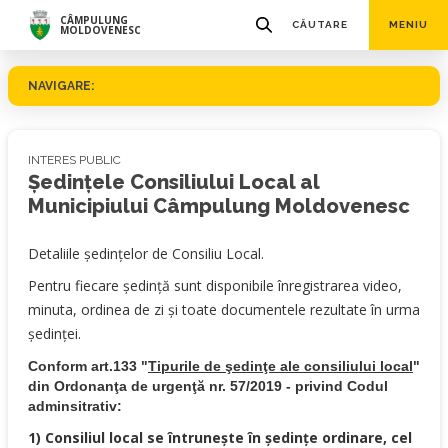
CÂMPULUNG
CĂUTARE
MENIU
MOLDOVENESC
NAVIGARE:
INTERES PUBLIC
Ședințele Consiliului Local al
Municipiului Câmpulung Moldovenesc
Detaliile ședințelor de Consiliu Local.
Pentru fiecare ședință sunt disponibile înregistrarea video,
minuta, ordinea de zi și toate documentele rezultate în urma
ședinței.
Conform art.133 "
Tipurile de şedinţe ale consiliului local
"
din Ordonanţa de urgenţă nr. 57/2019 - privind Codul
adminsitrativ:
1) Consiliul local se întruneşte în şedinţe ordinare, cel