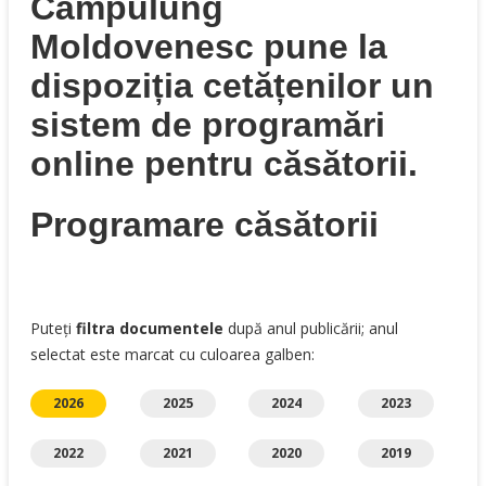
Câmpulung
Moldovenesc pune la
dispoziția cetățenilor un
sistem de programări
online pentru căsătorii.
Programare căsătorii
Puteți
filtra documentele
după anul publicării; anul
selectat este marcat cu culoarea galben:
2026
2025
2024
2023
2022
2021
2020
2019