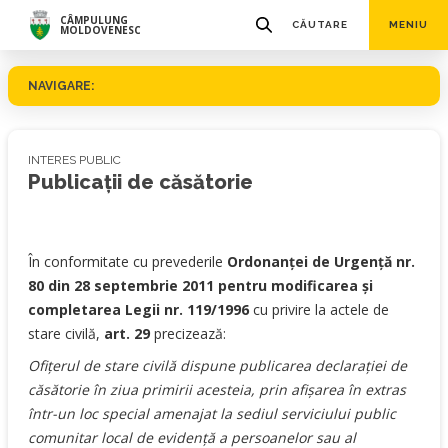
CÂMPULUNG
CĂUTARE
MENIU
MOLDOVENESC
NAVIGARE:
INTERES PUBLIC
Publicații de căsătorie
În conformitate cu prevederile
Ordonanţei de Urgenţă nr.
80 din 28 septembrie 2011 pentru modificarea şi
completarea Legii nr. 119/1996
cu privire la actele de
stare civilă,
art. 29
precizează:
Ofiţerul de stare civilă dispune publicarea declaraţiei de
căsătorie în ziua primirii acesteia, prin afişarea în extras
într-un loc special amenajat la sediul serviciului public
comunitar local de evidenţă a persoanelor sau al