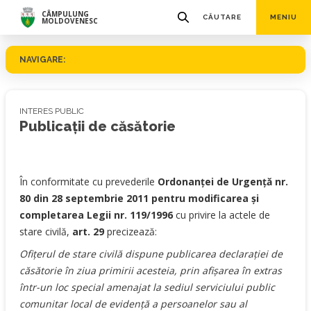
CÂMPULUNG
CĂUTARE
MENIU
MOLDOVENESC
NAVIGARE:
INTERES PUBLIC
Publicații de căsătorie
În conformitate cu prevederile
Ordonanţei de Urgenţă nr.
80 din 28 septembrie 2011 pentru modificarea şi
completarea Legii nr. 119/1996
cu privire la actele de
stare civilă,
art. 29
precizează:
Ofiţerul de stare civilă dispune publicarea declaraţiei de
căsătorie în ziua primirii acesteia, prin afişarea în extras
într-un loc special amenajat la sediul serviciului public
comunitar local de evidenţă a persoanelor sau al