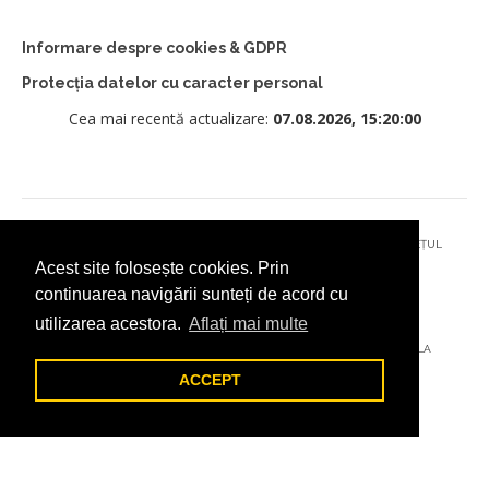
Informare despre cookies & GDPR
Protecția datelor cu caracter personal
Cea mai recentă actualizare:
07.08.2026, 15:20:00
© 2026 - PRIMĂRIA MUNICIPIULUI CÂMPULUNG MOLDOVENESC, JUDEȚUL
Acest site folosește cookies. Prin
SUCEAVA
continuarea navigării sunteți de acord cu
utilizarea acestora.
Aflați mai multe
AȚI ÎNTÂMPINAT O PROBLEMĂ TEHNICĂ? TRIMITEȚI-NE UN EMAIL LA
DIGITAL@ADDICTAD.RO
ACCEPT