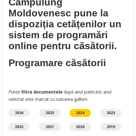
Câmpulung
Moldovenesc pune la
dispoziția cetățenilor un
sistem de programări
online pentru căsătorii.
Programare căsătorii
Puteți
filtra documentele
după anul publicării; anul
selectat este marcat cu culoarea galben:
2026
2025
2024
2023
2022
2021
2020
2019