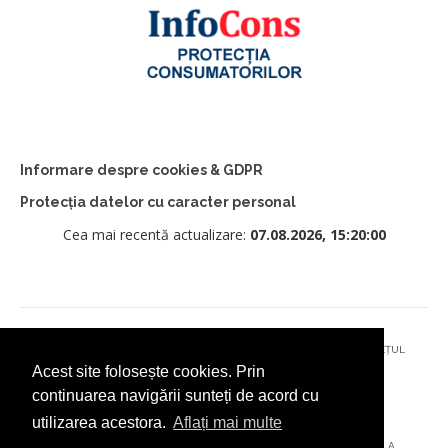
Informare despre cookies & GDPR
Protecția datelor cu caracter personal
Cea mai recentă actualizare:
07.08.2026, 15:20:00
© 2026 - PRIMĂRIA MUNICIPIULUI CÂMPULUNG MOLDOVENESC, JUDEȚUL
Acest site folosește cookies. Prin
SUCEAVA
continuarea navigării sunteți de acord cu
utilizarea acestora.
Aflați mai multe
AȚI ÎNTÂMPINAT O PROBLEMĂ TEHNICĂ? TRIMITEȚI-NE UN EMAIL LA