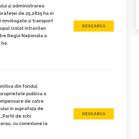
ului şi administrarea
prafeţei de 25,2825 ha in
hi omologate şi transport
DESCARCĂ
upul izolat intravilan
tre Regia Naţionala a
 ha.
initiva din fondul
 proprietate publica a
ompensare de catre
lui in suprafaţa de
DESCARCĂ
„Partii de schi
Rarau, cu conexiune la