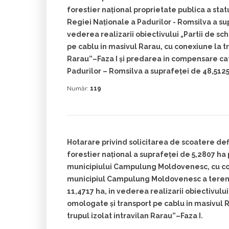
forestier naţional proprietate publica a stat
Regiei Naţionale a Padurilor - Romsilva a su
vederea realizarii obiectivului „Partii de sc
pe cablu in masivul Rarau, cu conexiune la tr
Rarau”–Faza I şi predarea in compensare ca
Padurilor – Romsilva a suprafeţei de 48,5125
Număr:
119
Hotarare privind solicitarea de scoatere def
forestier naţional a suprafeţei de 5,2807 ha
municipiului Campulung Moldovenesc, cu c
municipiul Campulung Moldovenesc a terenu
11,4717 ha, in vederea realizarii obiectivului 
omologate şi transport pe cablu in masivul 
trupul izolat intravilan Rarau”–Faza I.