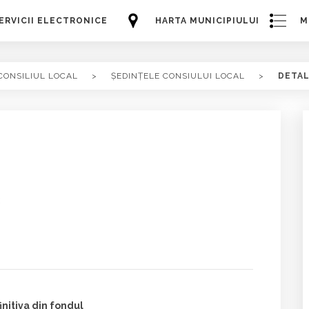
ERVICII ELECTRONICE
HARTA MUNICIPIULUI
M
CONSILIUL LOCAL
>
ȘEDINȚELE CONSIULUI LOCAL
>
DETAL
:
initiva din fondul