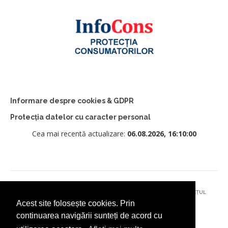
Informare despre cookies & GDPR
Protecția datelor cu caracter personal
Cea mai recentă actualizare:
06.08.2026, 16:10:00
© 2026 - PRIMĂRIA MUNICIPIULUI CÂMPULUNG MOLDOVENESC, JUDEȚUL
Acest site folosește cookies. Prin
SUCEAVA
continuarea navigării sunteți de acord cu