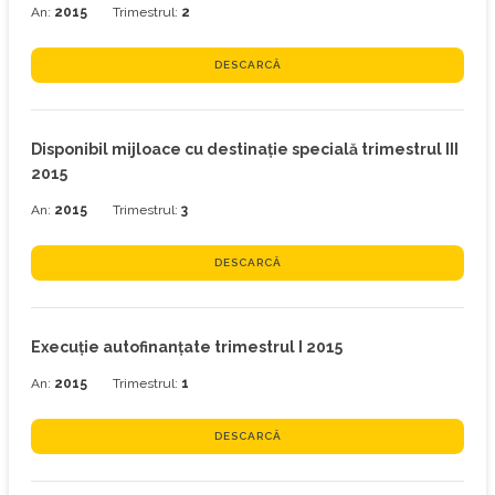
An:
2015
Trimestrul:
2
DESCARCĂ
Disponibil mijloace cu destinaţie specială trimestrul III
2015
An:
2015
Trimestrul:
3
DESCARCĂ
Execuţie autofinanțate trimestrul I 2015
An:
2015
Trimestrul:
1
DESCARCĂ