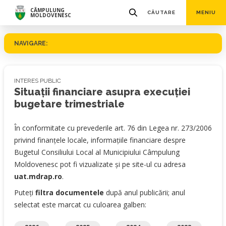
CÂMPULUNG
CĂUTARE
MENIU
MOLDOVENESC
NAVIGARE:
INTERES PUBLIC
Situaţii financiare asupra execuției
bugetare trimestriale
În conformitate cu prevederile art. 76 din Legea nr. 273/2006
privind finanţele locale, informaţiile financiare despre
Bugetul Consiliului Local al Municipiului Câmpulung
Moldovenesc pot fi vizualizate şi pe site-ul cu adresa
uat.mdrap.ro
.
Puteți
filtra documentele
după anul publicării; anul
selectat este marcat cu culoarea galben: