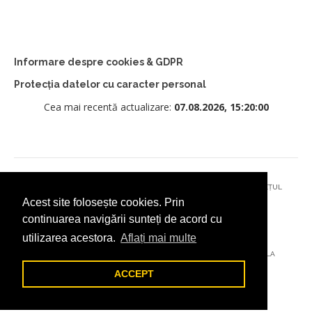
Informare despre cookies & GDPR
Protecția datelor cu caracter personal
Cea mai recentă actualizare:
07.08.2026, 15:20:00
© 2026 - PRIMĂRIA MUNICIPIULUI CÂMPULUNG MOLDOVENESC, JUDEȚUL
Acest site folosește cookies. Prin
SUCEAVA
continuarea navigării sunteți de acord cu
utilizarea acestora.
Aflați mai multe
AȚI ÎNTÂMPINAT O PROBLEMĂ TEHNICĂ? TRIMITEȚI-NE UN EMAIL LA
DIGITAL@ADDICTAD.RO
ACCEPT