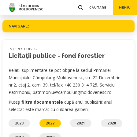
CÂMPULUNG
CĂUTARE
MENIU
MOLDOVENESC
NAVIGARE:
INTERES PUBLIC
Licitații publice - fond forestier
Relaţii suplimentare se pot obţine la sediul Primăriei
Municipiului Câmpulung Moldovenesc, str. 22 Decembrie
nr.2, etaj 2, cam. 39, tel/fax +40 230 314 725, Serviciul
Patrimoniu, patrimoniu@campulungmoldovenesc.ro.
Puteți
filtra documentele
după anul publicării; anul
selectat este marcat cu culoarea galben:
2023
2022
2021
2020