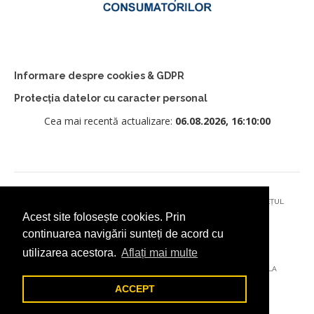
Informare despre cookies & GDPR
Protecția datelor cu caracter personal
Cea mai recentă actualizare:
06.08.2026, 16:10:00
© 2026 - PRIMĂRIA MUNICIPIULUI CÂMPULUNG MOLDOVENESC, JUDEȚUL
Acest site folosește cookies. Prin
SUCEAVA
continuarea navigării sunteți de acord cu
utilizarea acestora.
Aflați mai multe
AȚI ÎNTÂMPINAT O PROBLEMĂ TEHNICĂ? TRIMITEȚI-NE UN EMAIL LA
DIGITAL@ADDICTAD.RO
ACCEPT