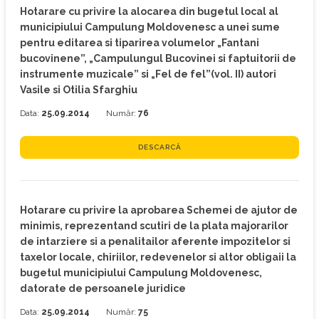
Hotarare cu privire la alocarea din bugetul local al
municipiului Campulung Moldovenesc a unei sume
pentru editarea si tiparirea volumelor „Fantani
bucovinene”, „Campulungul Bucovinei si faptuitorii de
instrumente muzicale” si „Fel de fel”(vol. II) autori
Vasile si Otilia Sfarghiu
Data:
25.09.2014
Număr:
76
DESCARCĂ
Hotarare cu privire la aprobarea Schemei de ajutor de
minimis, reprezentand scutiri de la plata majorarilor
de intarziere si a penalitailor aferente impozitelor si
taxelor locale, chiriilor, redevenelor si altor obligaii la
bugetul municipiului Campulung Moldovenesc,
datorate de persoanele juridice
Data:
25.09.2014
Număr:
75