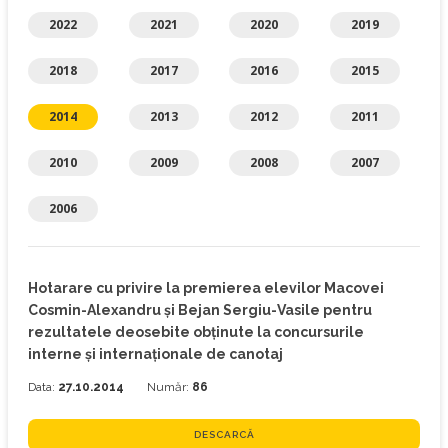
2022
2021
2020
2019
2018
2017
2016
2015
2014
2013
2012
2011
2010
2009
2008
2007
2006
Hotarare cu privire la premierea elevilor Macovei
Cosmin-Alexandru şi Bejan Sergiu-Vasile pentru
rezultatele deosebite obţinute la concursurile
interne şi internaţionale de canotaj
Data:
27.10.2014
Număr:
86
DESCARCĂ