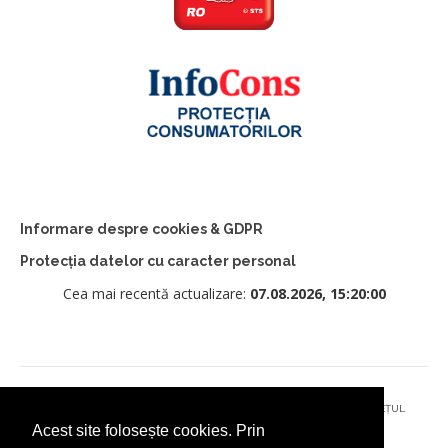
Informare despre cookies & GDPR
Protecția datelor cu caracter personal
Cea mai recentă actualizare:
07.08.2026, 15:20:00
© 2026 - PRIMĂRIA MUNICIPIULUI CÂMPULUNG MOLDOVENESC, JUDEȚUL
Acest site folosește cookies. Prin
SUCEAVA