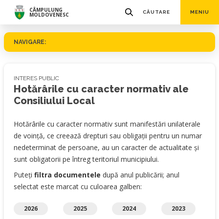
CÂMPULUNG
CĂUTARE
MENIU
MOLDOVENESC
NAVIGARE:
INTERES PUBLIC
Hotărârile cu caracter normativ ale
Consiliului Local
Hotărârile cu caracter normativ sunt manifestări unilaterale
de voință, ce creează drepturi sau obligații pentru un numar
nedeterminat de persoane, au un caracter de actualitate și
sunt obligatorii pe întreg teritoriul municipiului.
Puteți
filtra documentele
după anul publicării; anul
selectat este marcat cu culoarea galben:
2026
2025
2024
2023