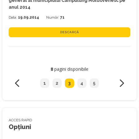
general al municipiului Campulung Moldovenesc pe
anul 2014
Data:
19.09.2014
Număr:
71
DESCARCĂ
8
pagini disponibile
1
2
3
4
5
ACCES RAPID
Opțiuni