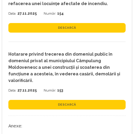
refacerea unei locuințe afectate de incendiu.
Data:
27.11.2025
Număr:
154
DESCARCĂ
Hotarare privind trecerea din domeniul public în
domeniul privat al municipiului Câmpulung
Moldovenesc a unei construcții și scoaterea din
funcțiune a acesteia, în vederea casării, demolării și
valorificării.
Data:
27.11.2025
Număr:
153
DESCARCĂ
Anexe: