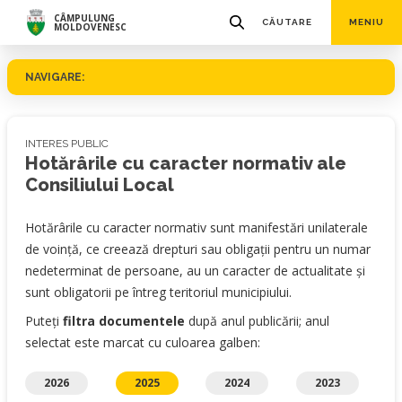
CÂMPULUNG
CĂUTARE
MENIU
MOLDOVENESC
NAVIGARE:
INTERES PUBLIC
Hotărârile cu caracter normativ ale
Consiliului Local
Hotărârile cu caracter normativ sunt manifestări unilaterale
de voință, ce creează drepturi sau obligații pentru un numar
nedeterminat de persoane, au un caracter de actualitate și
sunt obligatorii pe întreg teritoriul municipiului.
Puteți
filtra documentele
după anul publicării; anul
selectat este marcat cu culoarea galben:
2026
2025
2024
2023