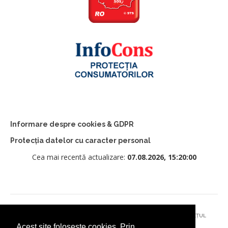
Informare despre cookies & GDPR
Protecția datelor cu caracter personal
Cea mai recentă actualizare:
07.08.2026, 15:20:00
© 2026 - PRIMĂRIA MUNICIPIULUI CÂMPULUNG MOLDOVENESC, JUDEȚUL
Acest site folosește cookies. Prin
SUCEAVA