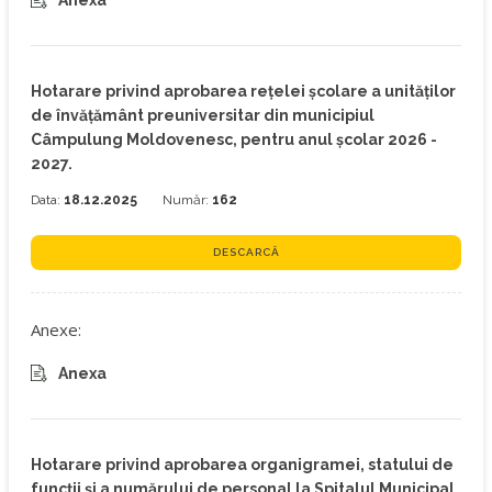
Anexa
Hotarare privind aprobarea reţelei şcolare a unităţilor
de învăţământ preuniversitar din municipiul
Câmpulung Moldovenesc, pentru anul şcolar 2026 -
2027.
Data:
18.12.2025
Număr:
162
DESCARCĂ
Anexe:
Anexa
Hotarare privind aprobarea organigramei, statului de
funcţii şi a numărului de personal la Spitalul Municipal