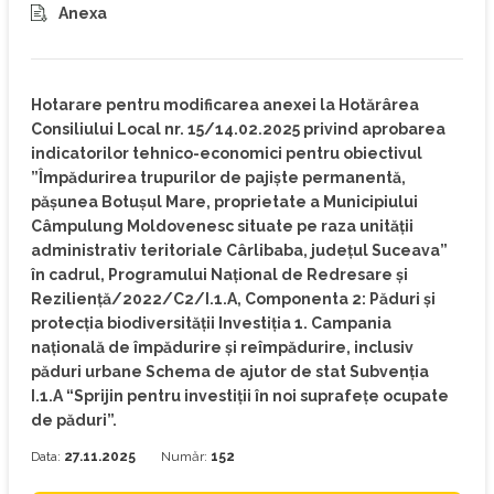
Anexa
Hotarare pentru modificarea anexei la Hotărârea
Consiliului Local nr. 15/14.02.2025 privind aprobarea
indicatorilor tehnico-economici pentru obiectivul
”Împădurirea trupurilor de pajiște permanentă,
pășunea Botușul Mare, proprietate a Municipiului
Câmpulung Moldovenesc situate pe raza unității
administrativ teritoriale Cârlibaba, județul Suceava”
în cadrul, Programului Național de Redresare și
Reziliență/2022/C2/I.1.A, Componenta 2: Păduri și
protecția biodiversității Investiția 1. Campania
națională de împădurire și reîmpădurire, inclusiv
păduri urbane Schema de ajutor de stat Subvenția
I.1.A “Sprijin pentru investiții în noi suprafețe ocupate
de păduri”.
Data:
27.11.2025
Număr:
152