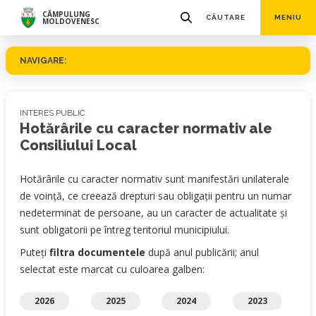
CÂMPULUNG
CĂUTARE
MENIU
MOLDOVENESC
NAVIGARE:
INTERES PUBLIC
Hotărârile cu caracter normativ ale
Consiliului Local
Hotărârile cu caracter normativ sunt manifestări unilaterale
de voință, ce creează drepturi sau obligații pentru un numar
nedeterminat de persoane, au un caracter de actualitate și
sunt obligatorii pe întreg teritoriul municipiului.
Puteți
filtra documentele
după anul publicării; anul
selectat este marcat cu culoarea galben:
2026
2025
2024
2023