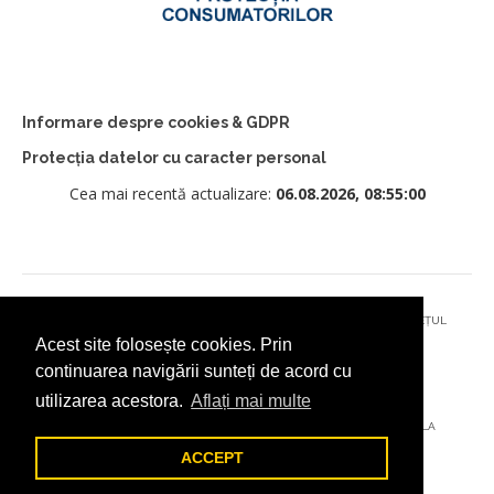
Informare despre cookies & GDPR
Protecția datelor cu caracter personal
Cea mai recentă actualizare:
06.08.2026, 08:55:00
© 2026 - PRIMĂRIA MUNICIPIULUI CÂMPULUNG MOLDOVENESC, JUDEȚUL
Acest site folosește cookies. Prin
SUCEAVA
continuarea navigării sunteți de acord cu
utilizarea acestora.
Aflați mai multe
AȚI ÎNTÂMPINAT O PROBLEMĂ TEHNICĂ? TRIMITEȚI-NE UN EMAIL LA
DIGITAL@ADDICTAD.RO
ACCEPT