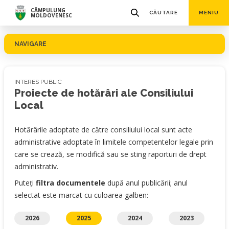
CÂMPULUNG
CĂUTARE
MENIU
MOLDOVENESC
NAVIGARE
INTERES PUBLIC
Proiecte de hotărâri ale Consiliului
Local
Hotărârile adoptate de către consiliului local sunt acte
administrative adoptate în limitele competentelor legale prin
care se crează, se modifică sau se sting raporturi de drept
administrativ.
Puteți
filtra documentele
după anul publicării; anul
selectat este marcat cu culoarea galben:
2026
2025
2024
2023