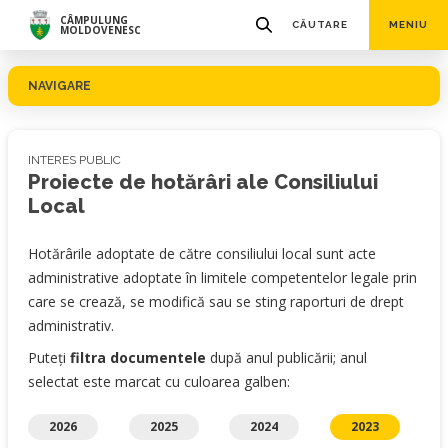
CÂMPULUNG
CĂUTARE
MENIU
MOLDOVENESC
NAVIGARE
INTERES PUBLIC
Proiecte de hotărâri ale Consiliului
Local
Hotărârile adoptate de către consiliului local sunt acte
administrative adoptate în limitele competentelor legale prin
care se crează, se modifică sau se sting raporturi de drept
administrativ.
Puteți
filtra documentele
după anul publicării; anul
selectat este marcat cu culoarea galben:
2026
2025
2024
2023