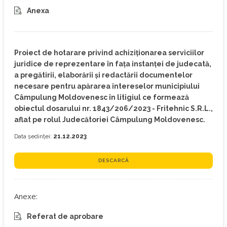
Anexa
Proiect de hotarare privind achiziţionarea serviciilor
juridice de reprezentare în faţa instanţei de judecată,
a pregătirii, elaborării şi redactării documentelor
necesare pentru apărarea intereselor municipiului
Câmpulung Moldovenesc în litigiul ce formează
obiectul dosarului nr. 1843/206/2023 - Fritehnic S.R.L.,
aflat pe rolul Judecătoriei Câmpulung Moldovenesc.
Data ședinței:
21.12.2023
DESCARCĂ
Anexe:
Referat de aprobare