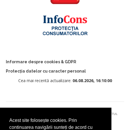
Informare despre cookies & GDPR
Protecția datelor cu caracter personal
Cea mai recentă actualizare:
06.08.2026, 16:10:00
© 2026 - PRIMĂRIA MUNICIPIULUI CÂMPULUNG MOLDOVENESC, JUDEȚUL
Acest site folosește cookies. Prin
SUCEAVA
continuarea navigării sunteți de acord cu