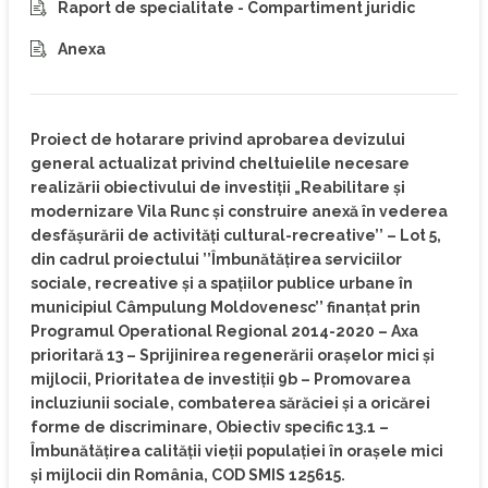
Raport de specialitate - Compartiment juridic
Anexa
Proiect de hotarare privind aprobarea devizului
general actualizat privind cheltuielile necesare
realizării obiectivului de investiţii „Reabilitare și
modernizare Vila Runc și construire anexă în vederea
desfășurării de activități cultural-recreative’’ – Lot 5,
din cadrul proiectului ’’Îmbunătățirea serviciilor
sociale, recreative și a spațiilor publice urbane în
municipiul Câmpulung Moldovenesc’’ finanțat prin
Programul Operational Regional 2014-2020 – Axa
prioritară 13 – Sprijinirea regenerării orașelor mici și
mijlocii, Prioritatea de investiții 9b – Promovarea
incluziunii sociale, combaterea sărăciei și a oricărei
forme de discriminare, Obiectiv specific 13.1 –
Îmbunătățirea calității vieții populației în orașele mici
și mijlocii din România, COD SMIS 125615.